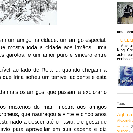
uma obra 
zem um amigo na cidade, um amigo especial.
O CEM
Mais u
que mostra toda a cidade aos irmãos. Uma
King. Con
os garotos, e um amor pu
r
o e sincero entre
autor, po
conhecer 
cível ao lado de Roland, quando chegam a
que Irina sofreu um terrível acidente e esta
nda mais os amigos, que passam a explorar o
Tags
os mistérios do mar, mostra aos amigos
Orpheus, que naufragou a vinte e cinco anos
Aghata 
Alexandr
ostumado a descer até o navio, ele gosta de
Azevedo
(1
 navio para aproveitar em sua cabana e diz
Vianco
(3