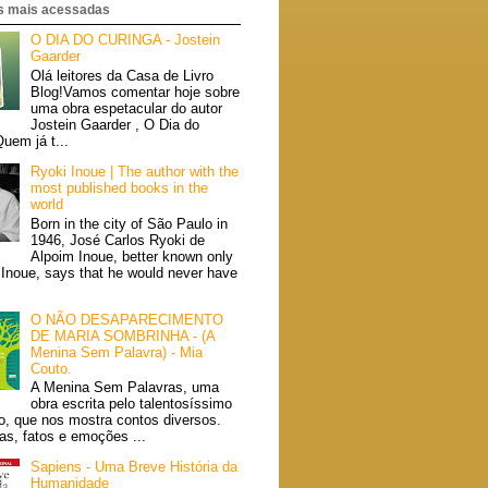
 mais acessadas
O DIA DO CURINGA - Jostein
Gaarder
Olá leitores da Casa de Livro
Blog!Vamos comentar hoje sobre
uma obra espetacular do autor
Jostein Gaarder , O Dia do
uem já t...
Ryoki Inoue | The author with the
most published books in the
world
Born in the city of São Paulo in
1946, José Carlos Ryoki de
Alpoim Inoue, better known only
 Inoue, says that he would never have
O NÃO DESAPARECIMENTO
DE MARIA SOMBRINHA - (A
Menina Sem Palavra) - Mia
Couto.
A Menina Sem Palavras, uma
obra escrita pelo talentosíssimo
o, que nos mostra contos diversos.
s, fatos e emoções ...
Sapiens - Uma Breve História da
Humanidade