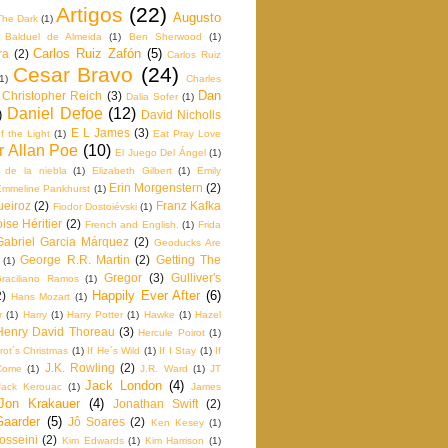
Artigos
(22)
Augusto
The Dark
(1)
Balduel de Almeida
(1)
Ben Sherwood
(1)
Carlos Ruiz Zafón
(5)
ra
(2)
Carlos Ruiz
Cesar Bravo
(24)
1)
Charles
Dan
Christopher Reich
(3)
Dalia Sofer
(1)
Daniel Defoe
(12)
)
David Nicholls
E L James
(3)
f the Light
(1)
Eat Pray Love
r Allan Poe
(10)
El Juego Del Ángel
(1)
e de la niebla
(1)
Elizabeth Gilbert
(1)
Emily
Erin Morgenstern
(2)
Emmeline Pankhurst
(1)
ueiroz
(2)
Franz Kafka
Fiodor Dostoiévski
(1)
ise Héritier
(2)
French and English.
(1)
Frida
Gabriel Garcia Márquez
(2)
Geoducks Are
George R.R. Martin
(2)
Getting The
(1)
Gregor
(3)
Gulliver's
raciliano Ramos
(1)
Happily Ever After
(6)
2)
Hans Mozart
(1)
r
(1)
Harry
(1)
Harry Potter
(1)
Hawke
(1)
Hazel
Henry David Thoreau
(3)
Hercule Poirot
(1)
rot´s Christmas
(1)
If He´s Wild
(1)
If I Stay
(1)
If
J.K. Rowling
(2)
Come
(1)
J.R. Ward
(1)
JT
Jack London
(4)
Jack Kerouac
(1)
James
Jon Krakauer
(4)
Jonathan Swift
(2)
Gaarder
(5)
Jô Soares
(2)
Ken Kesey
(1)
osseini
(2)
Kim Edwards
(1)
Kim Harrison
(1)