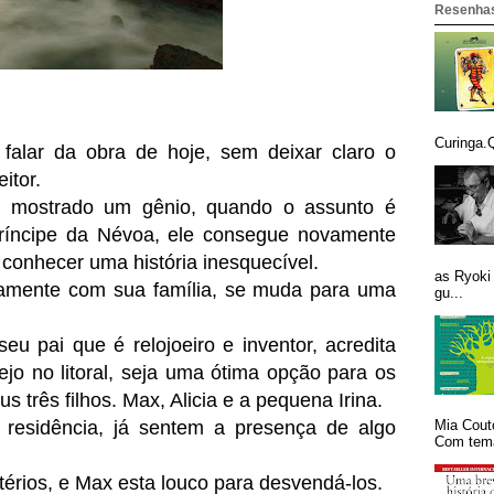
Resenhas
Curinga.Q
falar da obra de hoje, sem deixar claro o
itor.
e mostrado um gênio, quando o assunto é
ríncipe da Névoa, ele consegue novamente
 conhecer uma história inesquecível.
as Ryoki
amente com sua família, se muda para uma
gu...
eu pai que é relojoeiro e inventor, acredita
jo no litoral, seja uma ótima opção para os
 três filhos. Max, Alicia e a pequena Irina.
Mia Cout
esidência, já sentem a presença de algo
Com tema
térios, e Max esta louco para desvendá-los.