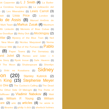
L J Smith
(4)
itt Carpenter
(1)
La Barbe‬-
La Condesa Sangrienta
(1)
La civilización del
Lewis Carroll
(3)
o
(1)
Les Miserables
(1)
Lissa Price
(2)
tish
(1)
London
(1)
o de Assis
(8)
Manuel Antônio de
Markus Zusak
(4)
Mark Twain
(1)
Maximum
th Linkedin
(1)
Memoirs of Bras Cubas
(1)
Mockingjay
(2)
iss Goodbye
(1)
Moby Dick
(1)
itar
(2)
Mystery of the Blue Train
(1)
Neil
New Moon
(1)
Nicolau Maquiavel
(1)
Norma
Pablo
Oscar Wild
(1)
Out of the Furnace
(1)
(8)
Paper Towns
(1)
Pet Sematary
(1)
nd Juliet
(2)
Romeo and Juliet – A
e Story
(1)
Ryoki Inoue
(1)
Safe Havenn
(1)
f The Moon
(1)
Shakespeare
(1)
Sherrilyn
Sidney
1)
Shiki no Kusabana
(1)
don
(20)
Stanley Kubrick
(2)
n King
(15)
Stephenie Meyer
No One
(2)
The Cuckoo's Calling
(1)
The Dead
he Other Side Of Midnight
(1)
The Perks of
Vladimir Nabokov
(6)
llflower
(1)
Walt
William P. Young
(2)
William
(1)
articles
(4)
are
(2)
artic
(1)
he wrote in
(1)
libraries
(1)
philip k dick
(1)
sherlock holmes