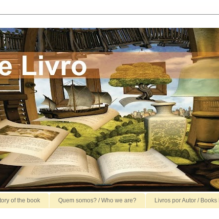
story of the book
Quem somos? / Who we are?
Livros por Autor / Books