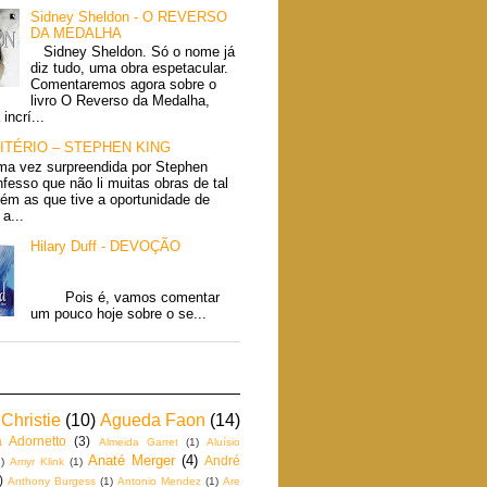
Sidney Sheldon - O REVERSO
DA MEDALHA
Sidney Sheldon. Só o nome já
diz tudo, uma obra espetacular.
Comentaremos agora sobre o
livro O Reverso da Medalha,
incrí...
ITÉRIO – STEPHEN KING
ma vez surpreendida por Stephen
fesso que não li muitas obras de tal
rém as que tive a oportunidade de
a...
Hilary Duff - DEVOÇÃO
Pois é, vamos comentar
um pouco hoje sobre o se...
Christie
(10)
Agueda Faon
(14)
a Adornetto
(3)
Almeida Garret
(1)
Aluísio
Anaté Merger
(4)
André
)
Amyr Klink
(1)
)
Anthony Burgess
(1)
Antonio Mendez
(1)
Are