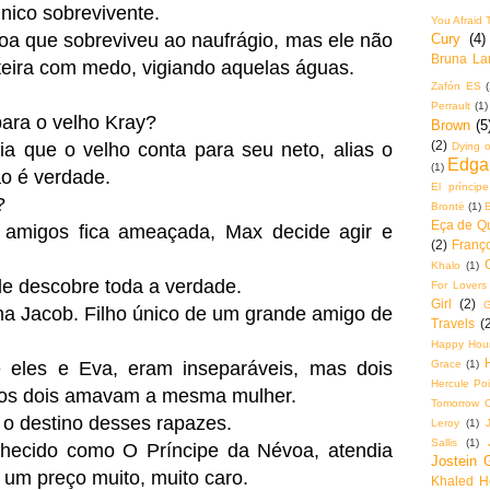
nico sobrevivente.
You Afraid 
soa que sobreviveu ao naufrágio, mas ele não
Cury
(4)
Bruna La
inteira com medo, vigiando aquelas águas.
Zafón ES
(
Perrault
(1)
para o velho Kray?
Brown
(5
(2)
ia que o velho conta para seu neto, alias o
Dying o
Edga
(1)
o é verdade.
El príncip
?
Brontë
(1)
Eça de Q
 amigos fica ameaçada, Max decide agir e
(2)
Franço
.
Khalo
(1)
le descobre toda a verdade.
For Lovers
Girl
(2)
G
a Jacob. Filho único de um grande amigo de
Travels
(
Happy Hou
Grace
(1)
 eles e Eva, eram inseparáveis, mas dois
Hercule Poi
 os dois amavam a mesma mulher.
Tomorrow 
o destino desses rapazes.
Leroy
(1)
Sallis
(1)
hecido como O Príncipe da Névoa, atendia
Jostein 
 um preço muito, muito caro.
Khaled H