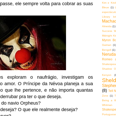
passe, ele sempre volta para cobrar as suas
Kim e Krick
Bleue
(1)
espectácul
Library bri
Machad
Almeida
(1)
Success Wi
Midnight K
Myron Bol
Gaiman
(1)
Bengell
(1)
Neruda
Romeo a
Shakespear
Shadow O
Kenyon
(
es exploram o naufrágio, investigam os
Shel
iro amor. O Príncipe da Névoa planeja a sua
Stephe
 o que lhe pertence, e não importa quantas
(8)
Tell 
derrubar pra ter o que deseja.
Zone
(1)
T
Being a Wa
ia do navio Orpheus?
Whitman
 deseja? O que ele realmente deseja?
Shakespe
Portuguese