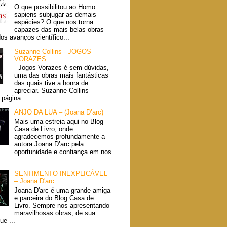
O que possibilitou ao Homo
sapiens subjugar as demais
espécies? O que nos torna
capazes das mais belas obras
dos avanços científico...
Suzanne Collins - JOGOS
VORAZES
Jogos Vorazes é sem dúvidas,
uma das obras mais fantásticas
das quais tive a honra de
apreciar. Suzanne Collins
página...
ANJO DA LUA – (Joana D’arc)
Mais uma estreia aqui no Blog
Casa de Livro, onde
agradecemos profundamente a
autora Joana D’arc pela
oportunidade e confiança em nos
SENTIMENTO INEXPLICÁVEL
– Joana D'arc.
Joana D'arc é uma grande amiga
e parceira do Blog Casa de
Livro. Sempre nos apresentando
maravilhosas obras, de sua
ue ...