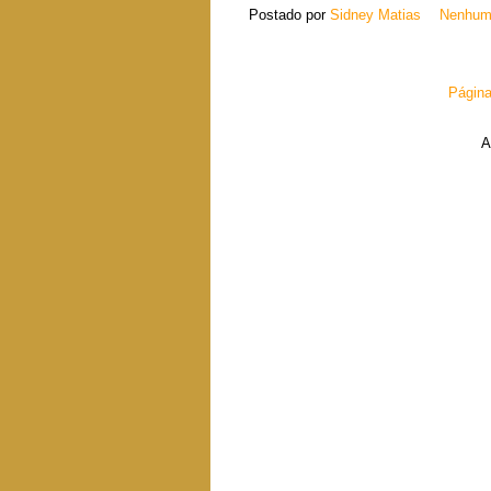
Postado por
Sidney Matias
Nenhum
Página 
A