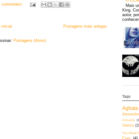
O CEM
 comentário:
Mais u
King. Con
autor, po
conhecer 
inicial
Postagens mais antigas
ssinar:
Postagens (Atom)
Tags
Aghata 
Alexandr
Azevedo
(1
Vianco
(3
You Afraid 
Cury
(4)