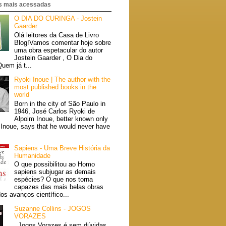
 mais acessadas
O DIA DO CURINGA - Jostein
Gaarder
Olá leitores da Casa de Livro
Blog!Vamos comentar hoje sobre
uma obra espetacular do autor
Jostein Gaarder , O Dia do
uem já t...
Ryoki Inoue | The author with the
most published books in the
world
Born in the city of São Paulo in
1946, José Carlos Ryoki de
Alpoim Inoue, better known only
 Inoue, says that he would never have
Sapiens - Uma Breve História da
Humanidade
O que possibilitou ao Homo
sapiens subjugar as demais
espécies? O que nos torna
capazes das mais belas obras
dos avanços científico...
Suzanne Collins - JOGOS
VORAZES
Jogos Vorazes é sem dúvidas,