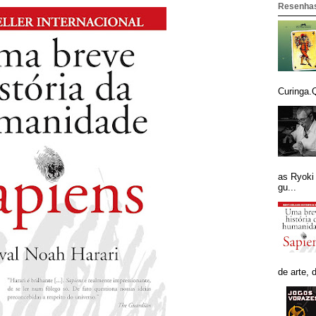
Resenhas
Curinga.Q
as Ryoki
gu...
de arte, 