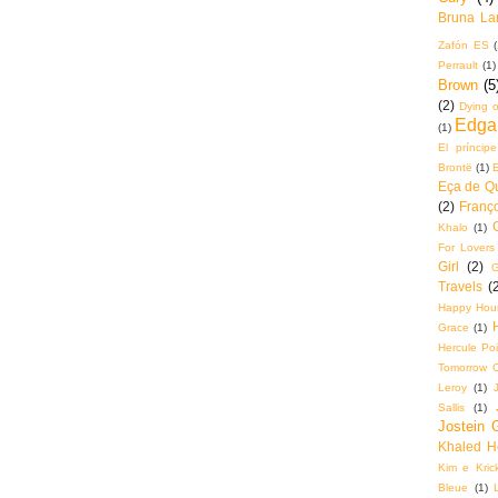
Bruna La
Zafón ES
(
Perrault
(1)
Brown
(5
(2)
Dying o
Edga
(1)
El príncip
Brontë
(1)
Eça de Q
(2)
Franço
Khalo
(1)
For Lovers
Girl
(2)
G
Travels
(
Happy Hou
Grace
(1)
Hercule Poi
Tomorrow 
Leroy
(1)
Sallis
(1)
Jostein 
Khaled H
Kim e Krick
Bleue
(1)