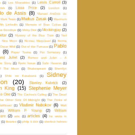
Lewis Carroll
(3)
o
(1)
Les Miserables
(1)
Lissa Price
(2)
tish
(1)
London
(1)
o de Assis
(8)
Manuel Antônio de
Markus Zusak
(4)
Mark Twain
(1)
Maximum
th Linkedin
(1)
Memoirs of Bras Cubas
(1)
Mockingjay
(2)
iss Goodbye
(1)
Moby Dick
(1)
itar
(2)
Mystery of the Blue Train
(1)
Neil
New Moon
(1)
Nicolau Maquiavel
(1)
Norma
Pablo
Oscar Wild
(1)
Out of the Furnace
(1)
(8)
Paper Towns
(1)
Pet Sematary
(1)
nd Juliet
(2)
Romeo and Juliet – A
e Story
(1)
Ryoki Inoue
(1)
Safe Havenn
(1)
f The Moon
(1)
Shakespeare
(1)
Sherrilyn
Sidney
1)
Shiki no Kusabana
(1)
don
(20)
Stanley Kubrick
(2)
n King
(15)
Stephenie Meyer
No One
(2)
The Cuckoo's Calling
(1)
The Dead
he Other Side Of Midnight
(1)
The Perks of
Vladimir Nabokov
(6)
llflower
(1)
Walt
William P. Young
(2)
William
(1)
articles
(4)
are
(2)
artic
(1)
he wrote in
(1)
libraries
(1)
philip k dick
(1)
sherlock holmes