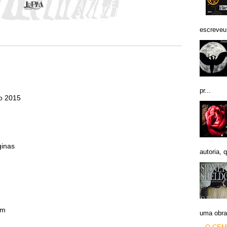
escreveu 
pr...
ro 2015
ginas
autoria, q
cm
uma obra 