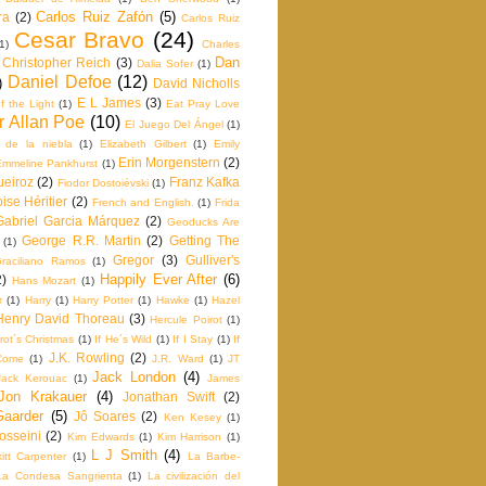
Carlos Ruiz Zafón
(5)
ra
(2)
Carlos Ruiz
Cesar Bravo
(24)
1)
Charles
Dan
Christopher Reich
(3)
Dalia Sofer
(1)
Daniel Defoe
(12)
)
David Nicholls
E L James
(3)
f the Light
(1)
Eat Pray Love
r Allan Poe
(10)
El Juego Del Ángel
(1)
e de la niebla
(1)
Elizabeth Gilbert
(1)
Emily
Erin Morgenstern
(2)
Emmeline Pankhurst
(1)
ueiroz
(2)
Franz Kafka
Fiodor Dostoiévski
(1)
ise Héritier
(2)
French and English.
(1)
Frida
Gabriel Garcia Márquez
(2)
Geoducks Are
George R.R. Martin
(2)
Getting The
(1)
Gregor
(3)
Gulliver's
raciliano Ramos
(1)
Happily Ever After
(6)
2)
Hans Mozart
(1)
r
(1)
Harry
(1)
Harry Potter
(1)
Hawke
(1)
Hazel
Henry David Thoreau
(3)
Hercule Poirot
(1)
rot´s Christmas
(1)
If He´s Wild
(1)
If I Stay
(1)
If
J.K. Rowling
(2)
Come
(1)
J.R. Ward
(1)
JT
Jack London
(4)
Jack Kerouac
(1)
James
Jon Krakauer
(4)
Jonathan Swift
(2)
Gaarder
(5)
Jô Soares
(2)
Ken Kesey
(1)
osseini
(2)
Kim Edwards
(1)
Kim Harrison
(1)
L J Smith
(4)
itt Carpenter
(1)
La Barbe‬-
La Condesa Sangrienta
(1)
La civilización del