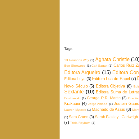
Tags
Aghata Christie
(10
13 Reasons Why
(1)
Carlos Ruiz Z
Ben Sherwood
(1)
Carl Sagan
(1)
Editora Arqueiro
(15)
Editora Co
Editora Lua de Papel
(7)
Editora Leya
(3)
Novo Século
(5)
Editora Objetiva
(8)
Edi
Sextante
(10)
Editora Suma de Letra
George R.R. Martin
(2)
Dostoiévski
(1)
Gracil
Krakauer
(4)
Jostein Gaard
Jorge Amado
(1)
Machado de Assis
(8)
Lauren Myracle
(1)
Manu
Sara Gruen
(3)
Sarah Blakley - Cartwrigh
(1)
(7)
Tricia Rayburn
(1)