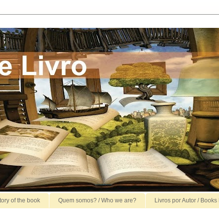
story of the book
Quem somos? / Who we are?
Livros por Autor / Books