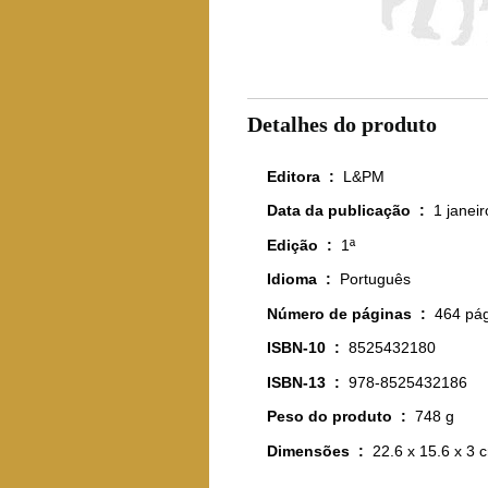
Detalhes do produto
Editora ‏ : ‎
L&PM
Data da publicação ‏ : ‎
1 janei
Edição ‏ : ‎
1ª
Idioma ‏ : ‎
Português
Número de páginas ‏ : ‎
464 pá
ISBN-10 ‏ : ‎
8525432180
ISBN-13 ‏ : ‎
978-8525432186
Peso do produto ‏ : ‎
748 g
Dimensões ‏ : ‎
22.6 x 15.6 x 3 