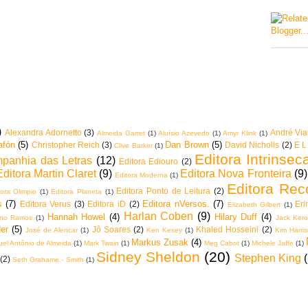
)
Alexandra Adornetto
(3)
André Vi
Almeida Garret
(1)
Aluísio Azevedo
(1)
Amyr Klink
(1)
afón
(5)
Dan Brown
(5)
Christopher Reich
(3)
David Nicholls
(2)
E L
Clive Barker
(1)
Editora Intrinsec
mpanhia das Letras
(12)
Editora Ediouro
(2)
Editora Martin Claret
(9)
Editora Nova Fronteira
(9)
Editora Moderna
(1)
Editora Rec
Editora Ponto de Leitura
(2)
tora Olimpio
(1)
Editora Planeta
(1)
s
(7)
Editora nVersos.
(7)
Editora Verus
(3)
Editora iD
(2)
Eri
Elizabeth Gilbert
(1)
Harlan Coben
(9)
Hannah Howel
(4)
Hilary Duff
(4)
iano Ramos
(1)
Jack Ker
er
(5)
Jô Soares
(2)
Khaled Hosseini
(2)
José de Alencar
(1)
Ken Kesey
(1)
Kim Harri
Markus Zusak
(4)
el Antônio de Almeida
(1)
Mark Twain
(1)
Meg Cabot
(1)
Michele Jaffe
(1)
Sidney Sheldon
(20)
Stephen King
(2)
Seth Grahame - Smith
(1)