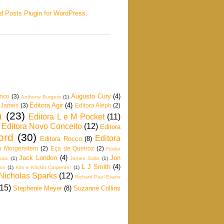
Augusto Cury
(4)
anco
(3)
Anthony Burgess
(1)
Editora Agir
(4)
 James
(3)
Editora Aleph
(2)
a
(23)
Editora L e M Pocket
(11)
Editora Novo Conceito
(12)
Editora
ord
(30)
Editora
Editora Rocco
(8)
n Morgenstern
(2)
Eça de Queiroz
(2)
Fiodor
Jack London
(4)
Jon
ouac
(1)
James Sallis
(1)
L J Smith
(4)
son
(1)
Kim e Krickitt Carpenter
(1)
Nicholas Sparks
(12)
Richard Paul Evans
(15)
Stephenie Meyer
(8)
Suzanne Collins