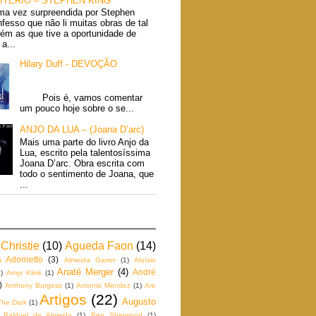
ITÉRIO – STEPHEN KING
ma vez surpreendida por Stephen
fesso que não li muitas obras de tal
rém as que tive a oportunidade de
a...
Hilary Duff - DEVOÇÃO
Pois é, vamos comentar
um pouco hoje sobre o se...
ANJO DA LUA – (Joana D’arc)
Mais uma parte do livro Anjo da
Lua, escrito pela talentosíssima
Joana D’arc. Obra escrita com
todo o sentimento de Joana, que
...
Christie
(10)
Agueda Faon
(14)
a Adornetto
(3)
Almeida Garret
(1)
Aluísio
Anaté Merger
(4)
André
)
Amyr Klink
(1)
)
Anthony Burgess
(1)
Antonio Mendez
(1)
Are
Artigos
(22)
Augusto
The Dark
(1)
Balduel de Almeida
(1)
Ben Sherwood
(1)