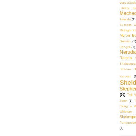
espectácul
Library bri
Machad
Almeida
(1)
Success Wi
Midnight K
Myron Bol
Gaiman
(1)
Bengell
(1)
Neruda
Romeo a
Shakespear
Shadow O
Kenyon
(
Shel
Stephe
(8)
Tell 
Zone
(1)
T
Being a Wa
Whitman
Shakespe
Portuguese
(1)