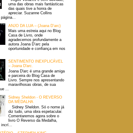
uma das obras mais fantásticas
das quais tive a honra de
apreciar. Suzanne Collins
página...
ANJO DA LUA – (Joana D’arc)
Mais uma estreia aqui no Blog
Casa de Livro, onde
agradecemos profundamente a
autora Joana D’arc pela
oportunidade e confiança em nos
SENTIMENTO INEXPLICÁVEL
– Joana D'arc.
Joana D'arc é uma grande amiga
e parceira do Blog Casa de
Livro. Sempre nos apresentando
maravilhosas obras, de sua
ue ...
Sidney Sheldon - O REVERSO
DA MEDALHA
Sidney Sheldon. Só o nome já
diz tudo, uma obra espetacular.
Comentaremos agora sobre o
livro O Reverso da Medalha,
incrí...