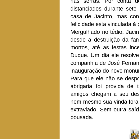
nas serras. Por conta d
distanciados durante sete
casa de Jacinto, mas con
felicidade esta vinculada à 
Mergulhado no tédio, Jaci
desde a destruição da fam
mortos, até as festas in
Duque. Um dia ele resolve
companhia de José Fernand
inauguração do novo monum
Para que ele não se desp
abrigaria foi provida de 
amigos chegam a seu dest
nem mesmo sua vinda fora 
extraviado. Sem outra sa
pousada.