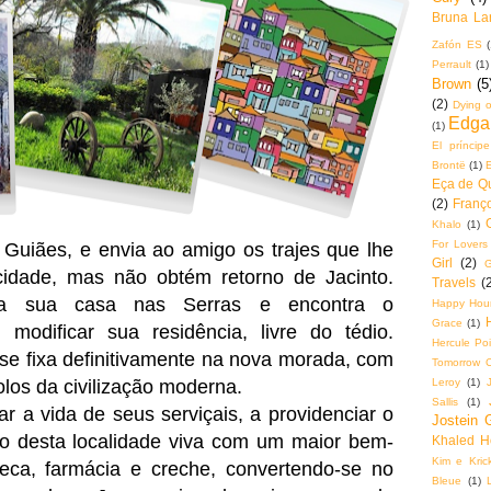
Bruna La
Zafón ES
(
Perrault
(1)
Brown
(5
(2)
Dying o
Edga
(1)
El príncip
Brontë
(1)
Eça de Q
(2)
Franço
Khalo
(1)
For Lovers
 Guiães, e envia ao amigo os trajes que lhe
Girl
(2)
G
 cidade, mas não obtém retorno de Jacinto.
Travels
(
ara sua casa nas Serras e encontra o
Happy Hou
Grace
(1)
odificar sua residência, livre do tédio.
Hercule Poi
 se fixa definitivamente na nova morada, com
Tomorrow 
Leroy
(1)
los da civilização moderna.
Sallis
(1)
r a vida de seus serviçais, a providenciar o
Jostein 
o desta localidade viva com um maior bem-
Khaled H
Kim e Krick
oteca, farmácia e creche, convertendo-se no
Bleue
(1)