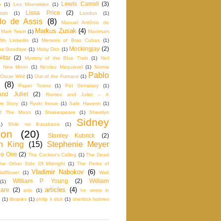
Lewis Carroll
(3)
o
(1)
Les Miserables
(1)
Lissa Price
(2)
tish
(1)
London
(1)
o de Assis
(8)
Manuel Antônio de
Markus Zusak
(4)
Mark Twain
(1)
Maximum
th Linkedin
(1)
Memoirs of Bras Cubas
(1)
Mockingjay
(2)
iss Goodbye
(1)
Moby Dick
(1)
itar
(2)
Mystery of the Blue Train
(1)
Neil
New Moon
(1)
Nicolau Maquiavel
(1)
Norma
Pablo
Oscar Wild
(1)
Out of the Furnace
(1)
(8)
Paper Towns
(1)
Pet Sematary
(1)
nd Juliet
(2)
Romeo and Juliet – A
e Story
(1)
Ryoki Inoue
(1)
Safe Havenn
(1)
f The Moon
(1)
Shakespeare
(1)
Sherrilyn
Sidney
1)
Shiki no Kusabana
(1)
don
(20)
Stanley Kubrick
(2)
n King
(15)
Stephenie Meyer
No One
(2)
The Cuckoo's Calling
(1)
The Dead
he Other Side Of Midnight
(1)
The Perks of
Vladimir Nabokov
(6)
llflower
(1)
Walt
William P. Young
(2)
William
(1)
articles
(4)
are
(2)
artic
(1)
he wrote in
(1)
libraries
(1)
philip k dick
(1)
sherlock holmes