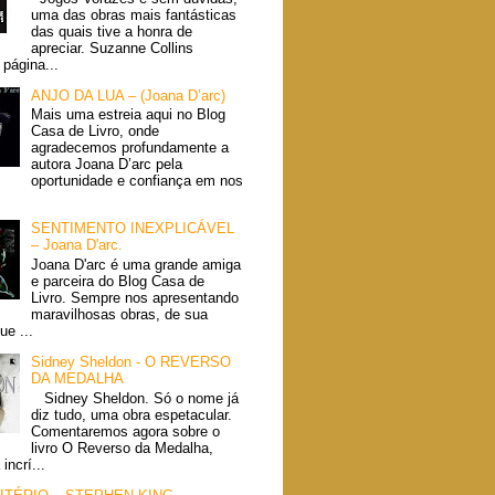
uma das obras mais fantásticas
das quais tive a honra de
apreciar. Suzanne Collins
página...
ANJO DA LUA – (Joana D’arc)
Mais uma estreia aqui no Blog
Casa de Livro, onde
agradecemos profundamente a
autora Joana D’arc pela
oportunidade e confiança em nos
SENTIMENTO INEXPLICÁVEL
– Joana D'arc.
Joana D'arc é uma grande amiga
e parceira do Blog Casa de
Livro. Sempre nos apresentando
maravilhosas obras, de sua
ue ...
Sidney Sheldon - O REVERSO
DA MEDALHA
Sidney Sheldon. Só o nome já
diz tudo, uma obra espetacular.
Comentaremos agora sobre o
livro O Reverso da Medalha,
incrí...