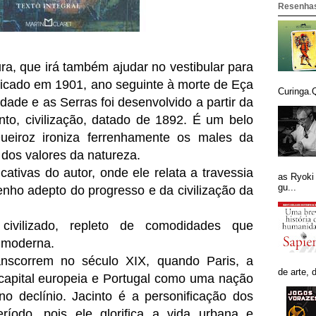
Resenhas
ura, que irá também ajudar no vestibular para
licado em 1901, ano seguinte à morte de Eça
Curinga.Q
ade e as Serras foi desenvolvido a partir da
onto, civilização, datado de 1892. É um belo
eiroz ironiza ferrenhamente os males da
s dos valores da natureza
.
ativas do autor, onde ele relata a travessia
as Ryoki
gu...
enho adepto do progresso e da civilização da
civilizado, repleto de comodidades que
a moderna.
nscorrem no século XIX, quando Paris, a
de arte, 
 capital europeia e Portugal como uma nação
o declínio. Jacinto é a personificação dos
eríodo, pois ele glorifica a vida urbana e