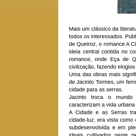
Mais um clássico da literat
todos os interessados. Pub
de Queiroz, o romance A Cid
ideia central contida no c
romance, onde Eça de Qu
civilização, fazendo elogio
Uma das obras mais signific
de Jacinto Tormes, um ferr
cidade para as serras.
Jacinto troca o mundo 
caracterizam a vida urban
A Cidade e as Serras tra
cidade-luz, era vista como
subdesenvolvida e em plen
ideais cultivados neste p