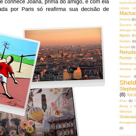
le conhece Joana, prima do amigo, e com ela
espectácul
da por Paris só reafirma sua decisão de
Library bri
Machad
Almeida
(1)
Success Wi
Midnight K
Myron Bol
Gaiman
(1)
Bengell
(1)
Neruda
Romeo a
Shakespear
Shadow O
Kenyon
(
Shel
Stephe
(8)
Tell 
Zone
(1)
T
Being a Wa
Whitman
Shakespe
Portuguese
(1)