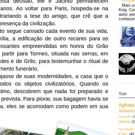
O CEM
esta decisão, ele e Jacinto permanecem
Mais u
 anos. Ao voltar para Paris, hospeda-se na
King. Con
autor, po
trariando a tese do amigo, que crê que a
conhecer 
presença da civilização.
nto segue cansado cada evento de sua vida,
ília, a edificação de outro recanto para os
cessantes empreendidas em honra do Grão
 partir para Tormes, situada nas serras, em
es e de Grilo, para testemunhar o ritual de
ento funerário.
ojasse de suas modernidades, a casa que o
todos os objetos civilizatórios. Quando os
ino, descobrem que nada foi preparado e
Tags
prevista. Para piorar, sua bagagem havia se
Aghata 
ída, eles se acomodam como podem em sua
Alexandr
Azevedo
(1
Vianco
(3
You Afraid 
Cury
(4)