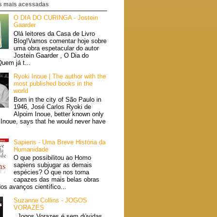
 mais acessadas
O DIA DO CURINGA - Jostein
Gaarder
Olá leitores da Casa de Livro
Blog!Vamos comentar hoje sobre
uma obra espetacular do autor
Jostein Gaarder , O Dia do
uem já t...
Ryoki Inoue | The author with the
most published books in the
world
Born in the city of São Paulo in
1946, José Carlos Ryoki de
Alpoim Inoue, better known only
 Inoue, says that he would never have
Sapiens - Uma Breve História da
Humanidade
O que possibilitou ao Homo
sapiens subjugar as demais
espécies? O que nos torna
capazes das mais belas obras
dos avanços científico...
Suzanne Collins - JOGOS
VORAZES
Jogos Vorazes é sem dúvidas,