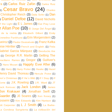
Carlos Ruiz Zafón
(5)
ra
(2)
Carlos Ruiz
Cesar Bravo
(24)
1)
Charles
Dan
Christopher Reich
(3)
Dalia Sofer
(1)
Daniel Defoe
(12)
)
David Nicholls
E L James
(3)
f the Light
(1)
Eat Pray Love
r Allan Poe
(10)
El Juego Del Ángel
(1)
e de la niebla
(1)
Elizabeth Gilbert
(1)
Emily
Erin Morgenstern
(2)
Emmeline Pankhurst
(1)
ueiroz
(2)
Franz Kafka
Fiodor Dostoiévski
(1)
ise Héritier
(2)
French and English.
(1)
Frida
Gabriel Garcia Márquez
(2)
Geoducks Are
George R.R. Martin
(2)
Getting The
(1)
Gregor
(3)
Gulliver's
raciliano Ramos
(1)
Happily Ever After
(6)
2)
Hans Mozart
(1)
r
(1)
Harry
(1)
Harry Potter
(1)
Hawke
(1)
Hazel
Henry David Thoreau
(3)
Hercule Poirot
(1)
rot´s Christmas
(1)
If He´s Wild
(1)
If I Stay
(1)
If
J.K. Rowling
(2)
Come
(1)
J.R. Ward
(1)
JT
Jack London
(4)
Jack Kerouac
(1)
James
Jon Krakauer
(4)
Jonathan Swift
(2)
Gaarder
(5)
Jô Soares
(2)
Ken Kesey
(1)
osseini
(2)
Kim Edwards
(1)
Kim Harrison
(1)
L J Smith
(4)
itt Carpenter
(1)
La Barbe‬-
La Condesa Sangrienta
(1)
La civilización del