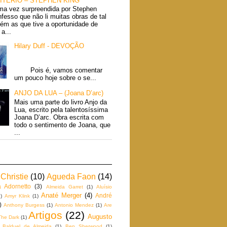
ITÉRIO – STEPHEN KING
ma vez surpreendida por Stephen
fesso que não li muitas obras de tal
rém as que tive a oportunidade de
a...
Hilary Duff - DEVOÇÃO
Pois é, vamos comentar
um pouco hoje sobre o se...
ANJO DA LUA – (Joana D’arc)
Mais uma parte do livro Anjo da
Lua, escrito pela talentosíssima
Joana D’arc. Obra escrita com
todo o sentimento de Joana, que
...
Christie
(10)
Agueda Faon
(14)
a Adornetto
(3)
Almeida Garret
(1)
Aluísio
Anaté Merger
(4)
André
)
Amyr Klink
(1)
)
Anthony Burgess
(1)
Antonio Mendez
(1)
Are
Artigos
(22)
Augusto
The Dark
(1)
Balduel de Almeida
(1)
Ben Sherwood
(1)