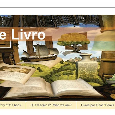
story of the book
Quem somos? / Who we are?
Livros por Autor / Books