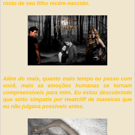
rosto de seu filho recém-nascido.
Além do mais, quanto mais tempo eu passo com
você, mais as emoções humanas se tornam
compreensíveis para mim. Eu estou descobrindo
que sinto simpatia por Heatcliff de maneiras que
eu não julgava possíveis antes.