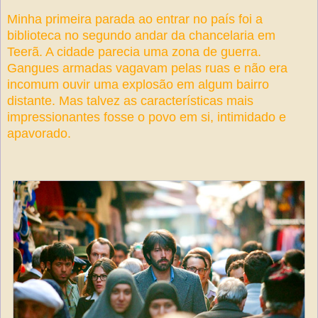
Minha primeira parada ao entrar no país foi a
biblioteca no segundo andar da chancelaria em
Teerã. A cidade parecia uma zona de guerra.
Gangues armadas vagavam pelas ruas e não era
incomum ouvir uma explosão em algum bairro
distante. Mas talvez as características mais
impressionantes fosse o povo em si, intimidado e
apavorado.