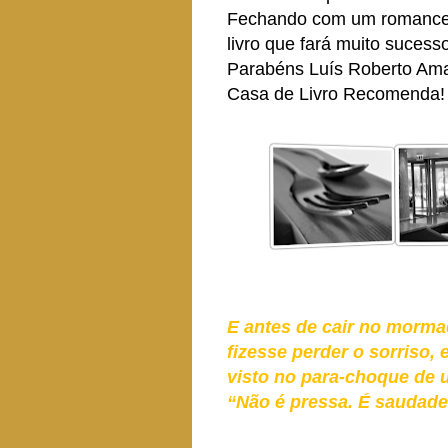
Fechando com um romance i
livro que fará muito sucess
Parabéns Luís Roberto Ama
Casa de Livro Recomenda!
E antes de cair no mormaç
fizesse perder o sorriso, 
visto no para-choque de
“Não é pressa. É saudade