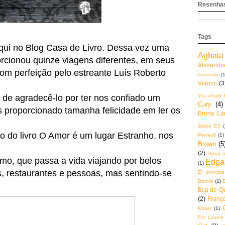
Resenhas
Tags
aqui no Blog Casa de Livro. Dessa vez uma
Aghata 
orcionou quinze viagens diferentes, em seus
Alexandr
com perfeição pelo estreante Luís Roberto
Azevedo
(1
Vianco
(3
You Afraid 
de agradecê-lo por ter nos confiado um
Cury
(4)
s proporcionado tamanha felicidade em ler os
Bruna La
Zafón ES
(
to do livro O Amor é um lugar Estranho, nos
Perrault
(1)
Brown
(5
(2)
Dying o
ismo, que passa a vida viajando por belos
Edga
(1)
, restaurantes e pessoas, mas sentindo-se
El príncip
Brontë
(1)
Eça de Q
(2)
Franço
Khalo
(1)
For Lovers