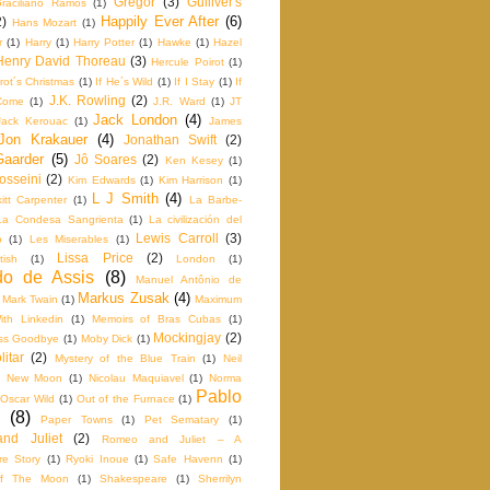
Gregor
(3)
Gulliver's
raciliano Ramos
(1)
Happily Ever After
(6)
2)
Hans Mozart
(1)
r
(1)
Harry
(1)
Harry Potter
(1)
Hawke
(1)
Hazel
Henry David Thoreau
(3)
Hercule Poirot
(1)
rot´s Christmas
(1)
If He´s Wild
(1)
If I Stay
(1)
If
J.K. Rowling
(2)
Come
(1)
J.R. Ward
(1)
JT
Jack London
(4)
Jack Kerouac
(1)
James
Jon Krakauer
(4)
Jonathan Swift
(2)
Gaarder
(5)
Jô Soares
(2)
Ken Kesey
(1)
osseini
(2)
Kim Edwards
(1)
Kim Harrison
(1)
L J Smith
(4)
itt Carpenter
(1)
La Barbe‬-
La Condesa Sangrienta
(1)
La civilización del
Lewis Carroll
(3)
o
(1)
Les Miserables
(1)
Lissa Price
(2)
tish
(1)
London
(1)
o de Assis
(8)
Manuel Antônio de
Markus Zusak
(4)
Mark Twain
(1)
Maximum
th Linkedin
(1)
Memoirs of Bras Cubas
(1)
Mockingjay
(2)
iss Goodbye
(1)
Moby Dick
(1)
itar
(2)
Mystery of the Blue Train
(1)
Neil
New Moon
(1)
Nicolau Maquiavel
(1)
Norma
Pablo
Oscar Wild
(1)
Out of the Furnace
(1)
(8)
Paper Towns
(1)
Pet Sematary
(1)
nd Juliet
(2)
Romeo and Juliet – A
e Story
(1)
Ryoki Inoue
(1)
Safe Havenn
(1)
f The Moon
(1)
Shakespeare
(1)
Sherrilyn