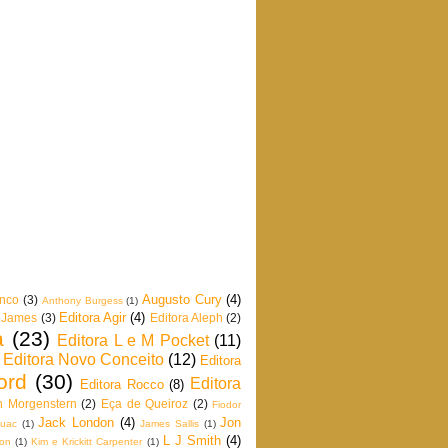
Augusto Cury
(4)
anco
(3)
Anthony Burgess
(1)
Editora Agir
(4)
 James
(3)
Editora Aleph
(2)
a
(23)
Editora L e M Pocket
(11)
Editora Novo Conceito
(12)
Editora
ord
(30)
Editora
Editora Rocco
(8)
n Morgenstern
(2)
Eça de Queiroz
(2)
Fiodor
Jack London
(4)
Jon
ouac
(1)
James Sallis
(1)
L J Smith
(4)
son
(1)
Kim e Krickitt Carpenter
(1)