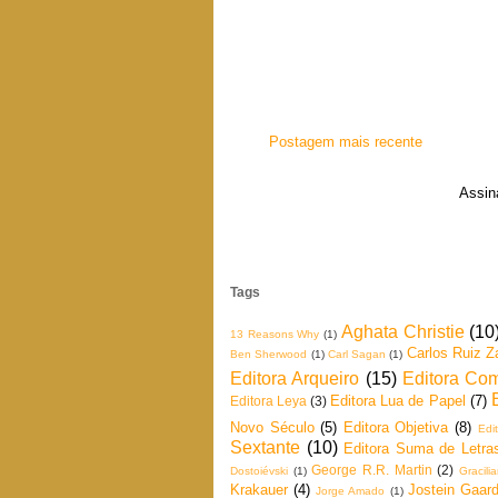
Postagem mais recente
Assin
Tags
Aghata Christie
(10
13 Reasons Why
(1)
Carlos Ruiz Z
Ben Sherwood
(1)
Carl Sagan
(1)
Editora Arqueiro
(15)
Editora Co
Editora Lua de Papel
(7)
Editora Leya
(3)
Novo Século
(5)
Editora Objetiva
(8)
Edi
Sextante
(10)
Editora Suma de Letra
George R.R. Martin
(2)
Dostoiévski
(1)
Gracil
Krakauer
(4)
Jostein Gaard
Jorge Amado
(1)