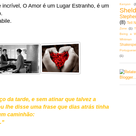
Kenyon
(
ncrível, O Amor é um Lugar Estranho, é um
Shel
o.
Stephe
bile.
(8)
Tell 
Zone
(1)
T
Being a Wa
Whitman
Shakespe
Portuguese
(1)
o da tarde, e sem atinar que talvez a
eu lhe disse uma frase que dias atrás tinha
 um caminhão:
.”