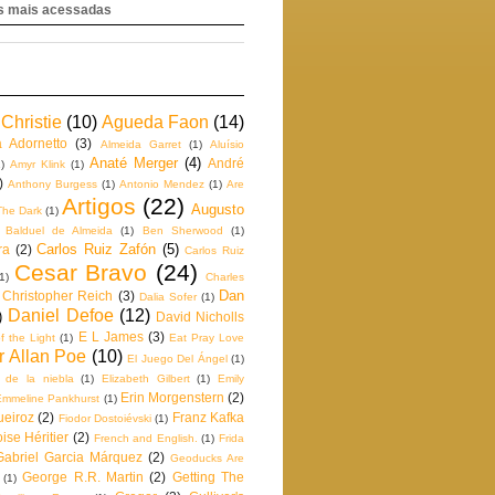
 mais acessadas
Christie
(10)
Agueda Faon
(14)
a Adornetto
(3)
Almeida Garret
(1)
Aluísio
Anaté Merger
(4)
André
)
Amyr Klink
(1)
)
Anthony Burgess
(1)
Antonio Mendez
(1)
Are
Artigos
(22)
Augusto
The Dark
(1)
Balduel de Almeida
(1)
Ben Sherwood
(1)
Carlos Ruiz Zafón
(5)
ra
(2)
Carlos Ruiz
Cesar Bravo
(24)
1)
Charles
Dan
Christopher Reich
(3)
Dalia Sofer
(1)
Daniel Defoe
(12)
)
David Nicholls
E L James
(3)
f the Light
(1)
Eat Pray Love
r Allan Poe
(10)
El Juego Del Ángel
(1)
e de la niebla
(1)
Elizabeth Gilbert
(1)
Emily
Erin Morgenstern
(2)
Emmeline Pankhurst
(1)
ueiroz
(2)
Franz Kafka
Fiodor Dostoiévski
(1)
ise Héritier
(2)
French and English.
(1)
Frida
Gabriel Garcia Márquez
(2)
Geoducks Are
George R.R. Martin
(2)
Getting The
(1)