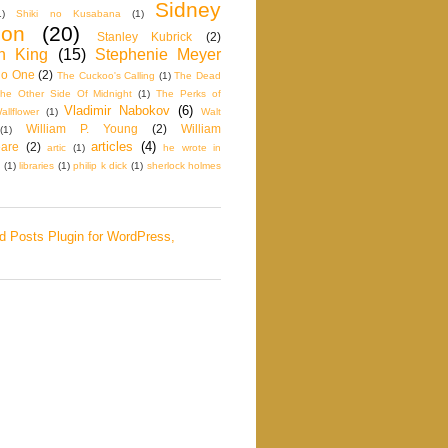
Sidney
1)
Shiki no Kusabana
(1)
don
(20)
Stanley Kubrick
(2)
n King
(15)
Stephenie Meyer
No One
(2)
The Cuckoo's Calling
(1)
The Dead
he Other Side Of Midnight
(1)
The Perks of
Vladimir Nabokov
(6)
llflower
(1)
Walt
William P. Young
(2)
William
(1)
articles
(4)
are
(2)
artic
(1)
he wrote in
(1)
libraries
(1)
philip k dick
(1)
sherlock holmes