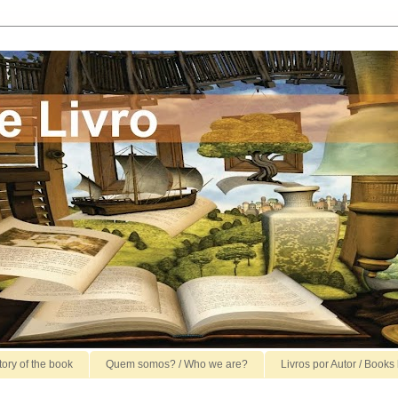
story of the book
Quem somos? / Who we are?
Livros por Autor / Books