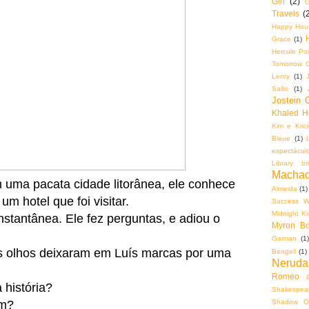
Girl
(2)
G
Travels
(
Happy Hou
Grace
(1)
Hercule Poi
Tomorrow 
Leroy
(1)
Sallis
(1)
Jostein 
Khaled H
Kim e Krick
Bleue
(1)
espectácul
Library bri
Machad
uma pacata cidade litorânea, ele conhece
Almeida
(1)
 hotel que foi visitar.
Success Wi
Midnight K
instantânea. Ele fez perguntas, e adiou o
Myron Bol
Gaiman
(1)
es olhos deixaram em Luís marcas por uma
Bengell
(1)
Neruda
Romeo a
 história?
Shakespear
Shadow O
ém?