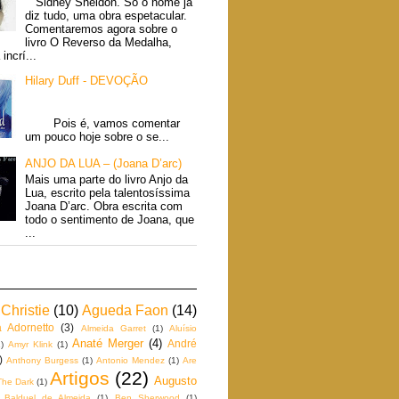
Sidney Sheldon. Só o nome já
diz tudo, uma obra espetacular.
Comentaremos agora sobre o
livro O Reverso da Medalha,
incrí...
Hilary Duff - DEVOÇÃO
Pois é, vamos comentar
um pouco hoje sobre o se...
ANJO DA LUA – (Joana D’arc)
Mais uma parte do livro Anjo da
Lua, escrito pela talentosíssima
Joana D’arc. Obra escrita com
todo o sentimento de Joana, que
...
Christie
(10)
Agueda Faon
(14)
a Adornetto
(3)
Almeida Garret
(1)
Aluísio
Anaté Merger
(4)
André
)
Amyr Klink
(1)
)
Anthony Burgess
(1)
Antonio Mendez
(1)
Are
Artigos
(22)
Augusto
The Dark
(1)
Balduel de Almeida
(1)
Ben Sherwood
(1)