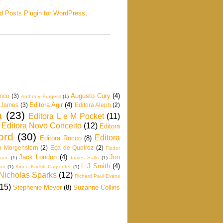
Augusto Cury
(4)
anco
(3)
Anthony Burgess
(1)
Editora Agir
(4)
 James
(3)
Editora Aleph
(2)
a
(23)
Editora L e M Pocket
(11)
Editora Novo Conceito
(12)
Editora
ord
(30)
Editora
Editora Rocco
(8)
n Morgenstern
(2)
Eça de Queiroz
(2)
Fiodor
Jack London
(4)
Jon
ouac
(1)
James Sallis
(1)
L J Smith
(4)
son
(1)
Kim e Krickitt Carpenter
(1)
Nicholas Sparks
(12)
Richard Paul Evans
(15)
Stephenie Meyer
(8)
Suzanne Collins