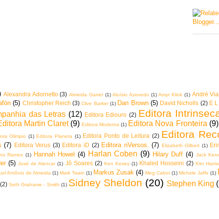
)
Alexandra Adornetto
(3)
André Vi
Almeida Garret
(1)
Aluísio Azevedo
(1)
Amyr Klink
(1)
afón
(5)
Dan Brown
(5)
Christopher Reich
(3)
David Nicholls
(2)
E L
Clive Barker
(1)
Editora Intrinsec
mpanhia das Letras
(12)
Editora Ediouro
(2)
Editora Martin Claret
(9)
Editora Nova Fronteira
(9)
Editora Moderna
(1)
Editora Rec
Editora Ponto de Leitura
(2)
tora Olimpio
(1)
Editora Planeta
(1)
s
(7)
Editora nVersos.
(7)
Editora Verus
(3)
Editora iD
(2)
Eri
Elizabeth Gilbert
(1)
Harlan Coben
(9)
Hannah Howel
(4)
Hilary Duff
(4)
iano Ramos
(1)
Jack Ker
er
(5)
Jô Soares
(2)
Khaled Hosseini
(2)
José de Alencar
(1)
Ken Kesey
(1)
Kim Harri
Markus Zusak
(4)
el Antônio de Almeida
(1)
Mark Twain
(1)
Meg Cabot
(1)
Michele Jaffe
(1)
Sidney Sheldon
(20)
Stephen King
(2)
Seth Grahame - Smith
(1)