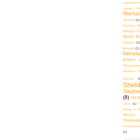
espectácul
Library bri
Machad
Almeida
(1)
Success Wi
Midnight K
Myron Bol
Gaiman
(1)
Bengell
(1)
Neruda
Romeo a
Shakespear
Shadow O
Kenyon
(
Shel
Stephe
(8)
Tell 
Zone
(1)
T
Being a Wa
Whitman
Shakespe
Portuguese
(1)