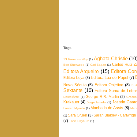
Tags
Aghata Christie
(10
13 Reasons Why
(1)
Carlos Ruiz Z
Ben Sherwood
(1)
Carl Sagan
(1)
Editora Arqueiro
(15)
Editora Co
Editora Lua de Papel
(7)
Editora Leya
(3)
Novo Século
(5)
Editora Objetiva
(8)
Edi
Sextante
(10)
Editora Suma de Letra
George R.R. Martin
(2)
Dostoiévski
(1)
Gracil
Krakauer
(4)
Jostein Gaard
Jorge Amado
(1)
Machado de Assis
(8)
Lauren Myracle
(1)
Manu
Sara Gruen
(3)
Sarah Blakley - Cartwrigh
(1)
(7)
Tricia Rayburn
(1)