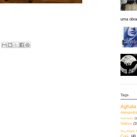
uma obra 
Tags
Aghata 
Alexandr
Azevedo
(1
Vianco
(3
You Afraid 
Cury
(4)