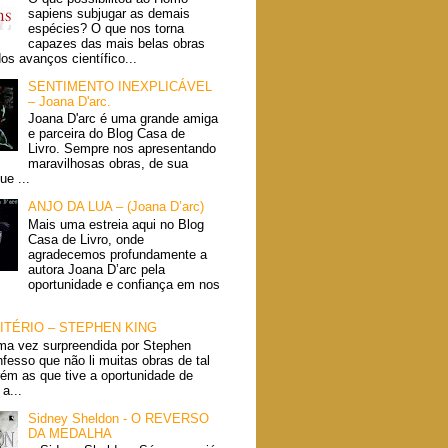
sapiens subjugar as demais
espécies? O que nos torna
capazes das mais belas obras
dos avanços científico...
SENTIMENTO INEXPLICÁVEL
– Joana D'arc.
Joana D'arc é uma grande amiga
e parceira do Blog Casa de
Livro. Sempre nos apresentando
maravilhosas obras, de sua
ue ...
ANJO DA LUA – (Joana D’arc)
Mais uma estreia aqui no Blog
Casa de Livro, onde
agradecemos profundamente a
autora Joana D’arc pela
oportunidade e confiança em nos
ITÉRIO – STEPHEN KING
ma vez surpreendida por Stephen
fesso que não li muitas obras de tal
rém as que tive a oportunidade de
a...
Sidney Sheldon - O REVERSO
DA MEDALHA