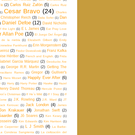
Carlos Ruiz Zafón
(5)
ra
(2)
Carlos Ruiz
Cesar Bravo
(24)
1)
Charles
Dan
Christopher Reich
(3)
Dalia Sofer
(1)
Daniel Defoe
(12)
)
David Nicholls
E L James
(3)
f the Light
(1)
Eat Pray Love
r Allan Poe
(10)
El Juego Del Ángel
(1)
e de la niebla
(1)
Elizabeth Gilbert
(1)
Emily
Erin Morgenstern
(2)
Emmeline Pankhurst
(1)
ueiroz
(2)
Franz Kafka
Fiodor Dostoiévski
(1)
ise Héritier
(2)
French and English.
(1)
Frida
Gabriel Garcia Márquez
(2)
Geoducks Are
George R.R. Martin
(2)
Getting The
(1)
Gregor
(3)
Gulliver's
raciliano Ramos
(1)
Happily Ever After
(6)
2)
Hans Mozart
(1)
r
(1)
Harry
(1)
Harry Potter
(1)
Hawke
(1)
Hazel
Henry David Thoreau
(3)
Hercule Poirot
(1)
rot´s Christmas
(1)
If He´s Wild
(1)
If I Stay
(1)
If
J.K. Rowling
(2)
Come
(1)
J.R. Ward
(1)
JT
Jack London
(4)
Jack Kerouac
(1)
James
Jon Krakauer
(4)
Jonathan Swift
(2)
Gaarder
(5)
Jô Soares
(2)
Ken Kesey
(1)
osseini
(2)
Kim Edwards
(1)
Kim Harrison
(1)
L J Smith
(4)
itt Carpenter
(1)
La Barbe‬-
La Condesa Sangrienta
(1)
La civilización del