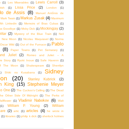
Lewis Carroll
(3)
o
(1)
Les Miserables
(1)
Lissa Price
(2)
tish
(1)
London
(1)
o de Assis
(8)
Manuel Antônio de
Markus Zusak
(4)
Mark Twain
(1)
Maximum
th Linkedin
(1)
Memoirs of Bras Cubas
(1)
Mockingjay
(2)
iss Goodbye
(1)
Moby Dick
(1)
itar
(2)
Mystery of the Blue Train
(1)
Neil
New Moon
(1)
Nicolau Maquiavel
(1)
Norma
Pablo
Oscar Wild
(1)
Out of the Furnace
(1)
(8)
Paper Towns
(1)
Pet Sematary
(1)
nd Juliet
(2)
Romeo and Juliet – A
e Story
(1)
Ryoki Inoue
(1)
Safe Havenn
(1)
f The Moon
(1)
Shakespeare
(1)
Sherrilyn
Sidney
1)
Shiki no Kusabana
(1)
don
(20)
Stanley Kubrick
(2)
n King
(15)
Stephenie Meyer
No One
(2)
The Cuckoo's Calling
(1)
The Dead
he Other Side Of Midnight
(1)
The Perks of
Vladimir Nabokov
(6)
llflower
(1)
Walt
William P. Young
(2)
William
(1)
articles
(4)
are
(2)
artic
(1)
he wrote in
(1)
libraries
(1)
philip k dick
(1)
sherlock holmes