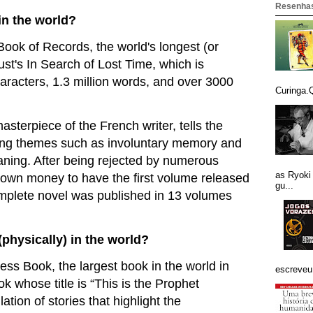
Resenhas
in the world?
ook of Records, the world's longest (or
st's In Search of Lost Time, which is
racters, 1.3 million words, and over 3000
Curinga.Q
sterpiece of the French writer, tells the
loring themes such as involuntary memory and
aning. After being rejected by numerous
as Ryoki
 own money to have the first volume released
gu...
mplete novel was published in 13 volumes
(physically) in the world?
ess Book, the largest book in the world in
escreveu 
ok whose title is “This is the Prophet
ion of stories that highlight the