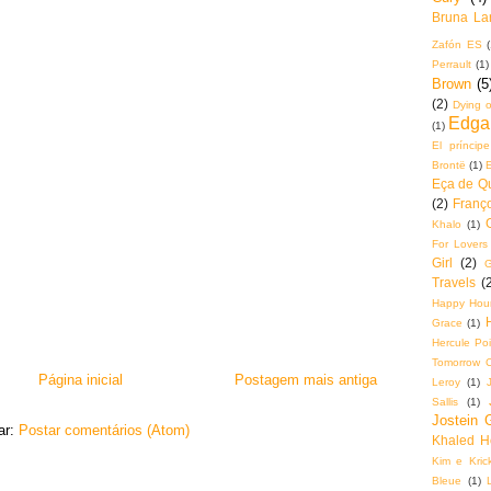
Bruna La
Zafón ES
(
Perrault
(1)
Brown
(5
(2)
Dying o
Edga
(1)
El príncip
Brontë
(1)
Eça de Q
(2)
Franço
Khalo
(1)
For Lovers
Girl
(2)
G
Travels
(
Happy Hou
Grace
(1)
Hercule Poi
Tomorrow 
Página inicial
Postagem mais antiga
Leroy
(1)
Sallis
(1)
Jostein 
ar:
Postar comentários (Atom)
Khaled H
Kim e Krick
Bleue
(1)