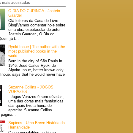
 mais acessadas
O DIA DO CURINGA - Jostein
Gaarder
Olá leitores da Casa de Livro
Blog!Vamos comentar hoje sobre
uma obra espetacular do autor
Jostein Gaarder , O Dia do
uem já t...
Ryoki Inoue | The author with the
most published books in the
world
Born in the city of São Paulo in
1946, José Carlos Ryoki de
Alpoim Inoue, better known only
 Inoue, says that he would never have
Suzanne Collins - JOGOS
VORAZES
Jogos Vorazes é sem dúvidas,
uma das obras mais fantásticas
das quais tive a honra de
apreciar. Suzanne Collins
página...
Sapiens - Uma Breve História da
Humanidade
O que possibilitou ao Homo