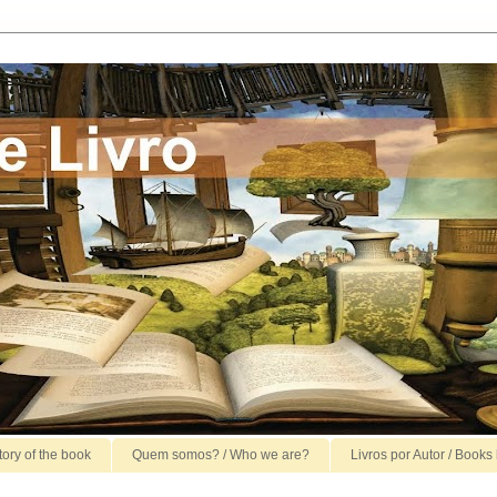
story of the book
Quem somos? / Who we are?
Livros por Autor / Books