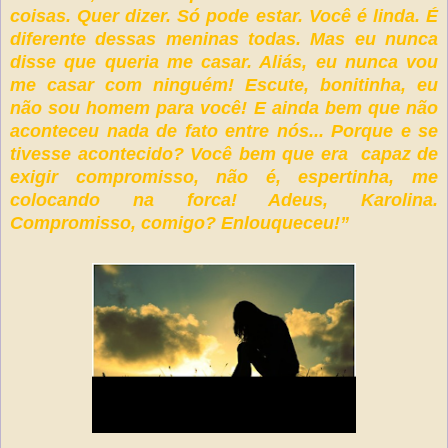
coisas. Quer dizer. Só pode estar. Você é linda. É
diferente dessas meninas todas. Mas eu nunca
disse que queria me casar. Aliás, eu nunca vou
me casar com ninguém! Escute, bonitinha, eu
não sou homem para você! E ainda bem que não
aconteceu nada de fato entre nós... Porque e se
tivesse acontecido? Você bem que era capaz de
exigir compromisso, não é, espertinha, me
colocando na forca! Adeus, Karolina.
Compromisso, comigo? Enlouqueceu!”