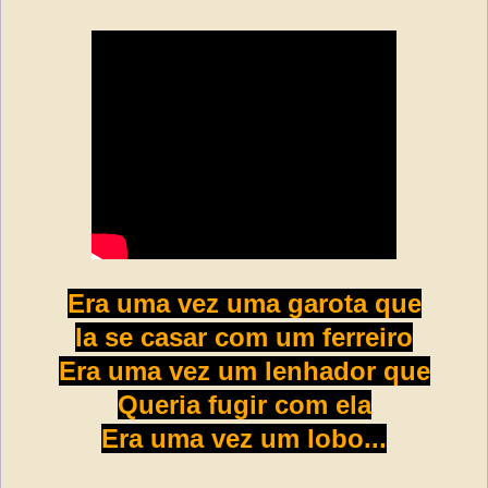
Era uma vez uma garota que
Ia se casar com um ferreiro
Era uma vez um lenhador que
Queria fugir com ela
Era uma vez um lobo...