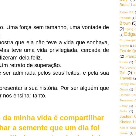
Bruna La
.
Zafón ES
(
Perrault
(1)
Brown
(5
ico. Uma força sem tamanho, uma vontade de
(2)
Dying o
Edga
.
(1)
El príncip
mostra que ela não teve a vida que sonhava,
Brontë
(1)
as teve uma vida privilegiada, cercada de
Eça de Q
(2)
Franço
zeram dela feliz.
Khalo
(1)
Um retrato de superação.
For Lovers
 ser admirada pelos seus feitos, e pela sua
Girl
(2)
G
Travels
(
Happy Hou
presentar a sua história. Por ser alguém que
Grace
(1)
 nos ensinar tanto.
Hercule Poi
Tomorrow 
Leroy
(1)
Sallis
(1)
o da minha vida é compartilhar
Jostein 
Khaled H
har a semente que um dia foi
Kim e Krick
Bleue
(1)