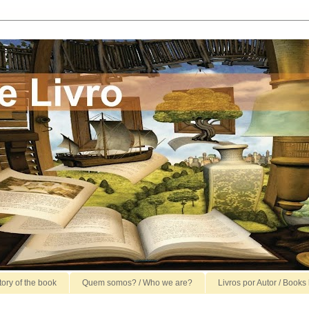
story of the book
Quem somos? / Who we are?
Livros por Autor / Books