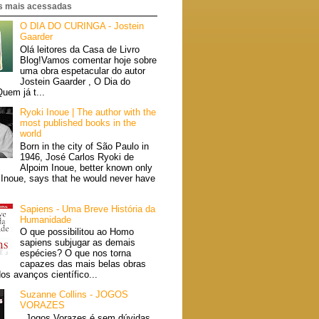
 mais acessadas
O DIA DO CURINGA - Jostein
Gaarder
Olá leitores da Casa de Livro
Blog!Vamos comentar hoje sobre
uma obra espetacular do autor
Jostein Gaarder , O Dia do
uem já t...
Ryoki Inoue | The author with the
most published books in the
world
Born in the city of São Paulo in
1946, José Carlos Ryoki de
Alpoim Inoue, better known only
 Inoue, says that he would never have
Sapiens - Uma Breve História da
Humanidade
O que possibilitou ao Homo
sapiens subjugar as demais
espécies? O que nos torna
capazes das mais belas obras
dos avanços científico...
Suzanne Collins - JOGOS
VORAZES
Jogos Vorazes é sem dúvidas,