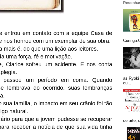
Resenhas
ue entrou em contato com a equipe Casa de
te nos honrou com um exemplar de sua obra.
Curinga.Q
 mais é, do que uma lição aos leitores.
da uma força, fé e motivação.
, Clarice sofreu um acidente. E nos conta
aplegia.
as Ryoki
ce passou um período em coma. Quando
gu...
se lembrava do ocorrido, suas lembranças
a.
sua família, o impacto em seu crânio foi tão
lgo natural.
ário para que a jovem pudesse se recuperar
de arte, 
para receber a notícia de que sua vida tinha