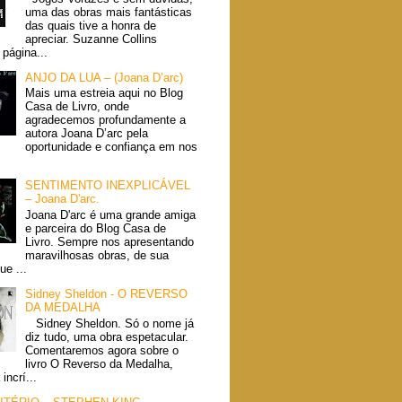
uma das obras mais fantásticas
das quais tive a honra de
apreciar. Suzanne Collins
página...
ANJO DA LUA – (Joana D’arc)
Mais uma estreia aqui no Blog
Casa de Livro, onde
agradecemos profundamente a
autora Joana D’arc pela
oportunidade e confiança em nos
SENTIMENTO INEXPLICÁVEL
– Joana D'arc.
Joana D'arc é uma grande amiga
e parceira do Blog Casa de
Livro. Sempre nos apresentando
maravilhosas obras, de sua
ue ...
Sidney Sheldon - O REVERSO
DA MEDALHA
Sidney Sheldon. Só o nome já
diz tudo, uma obra espetacular.
Comentaremos agora sobre o
livro O Reverso da Medalha,
incrí...