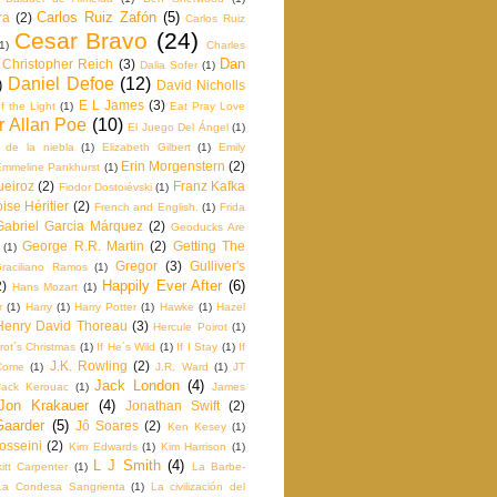
Carlos Ruiz Zafón
(5)
ra
(2)
Carlos Ruiz
Cesar Bravo
(24)
1)
Charles
Dan
Christopher Reich
(3)
Dalia Sofer
(1)
Daniel Defoe
(12)
)
David Nicholls
E L James
(3)
f the Light
(1)
Eat Pray Love
r Allan Poe
(10)
El Juego Del Ángel
(1)
e de la niebla
(1)
Elizabeth Gilbert
(1)
Emily
Erin Morgenstern
(2)
Emmeline Pankhurst
(1)
ueiroz
(2)
Franz Kafka
Fiodor Dostoiévski
(1)
ise Héritier
(2)
French and English.
(1)
Frida
Gabriel Garcia Márquez
(2)
Geoducks Are
George R.R. Martin
(2)
Getting The
(1)
Gregor
(3)
Gulliver's
raciliano Ramos
(1)
Happily Ever After
(6)
2)
Hans Mozart
(1)
r
(1)
Harry
(1)
Harry Potter
(1)
Hawke
(1)
Hazel
Henry David Thoreau
(3)
Hercule Poirot
(1)
rot´s Christmas
(1)
If He´s Wild
(1)
If I Stay
(1)
If
J.K. Rowling
(2)
Come
(1)
J.R. Ward
(1)
JT
Jack London
(4)
Jack Kerouac
(1)
James
Jon Krakauer
(4)
Jonathan Swift
(2)
Gaarder
(5)
Jô Soares
(2)
Ken Kesey
(1)
osseini
(2)
Kim Edwards
(1)
Kim Harrison
(1)
L J Smith
(4)
itt Carpenter
(1)
La Barbe‬-
La Condesa Sangrienta
(1)
La civilización del