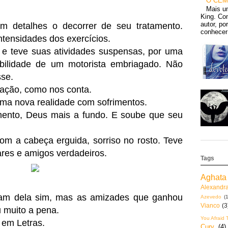
O CEM
Mais u
King. Con
autor, po
om detalhes o decorrer de seu tratamento.
conhecer 
 intensidades dos exercícios.
a e teve suas atividades suspensas, por uma
abilidade de um motorista embriagado. Não
sse.
nação, como nos conta.
ma nova realidade com sofrimentos.
nto, Deus mais a fundo. E soube que seu
com a cabeça erguida, sorriso no rosto. Teve
ares e amigos verdadeiros.
Tags
Aghata 
Alexandr
ram dela sim, mas as amizades que ganhou
Azevedo
(1
Vianco
(3
u muito a pena.
You Afraid 
 em Letras.
Cury
(4)