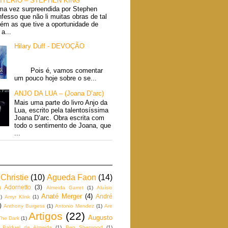
ITÉRIO – STEPHEN KING
ma vez surpreendida por Stephen
fesso que não li muitas obras de tal
rém as que tive a oportunidade de
a...
Hilary Duff - DEVOÇÃO
Pois é, vamos comentar
um pouco hoje sobre o se...
ANJO DA LUA – (Joana D’arc)
Mais uma parte do livro Anjo da
Lua, escrito pela talentosíssima
Joana D’arc. Obra escrita com
todo o sentimento de Joana, que
...
Christie
(10)
Agueda Faon
(14)
a Adornetto
(3)
Almeida Garret
(1)
Aluísio
Anaté Merger
(4)
André
)
Amyr Klink
(1)
)
Anthony Burgess
(1)
Antonio Mendez
(1)
Are
Artigos
(22)
Augusto
The Dark
(1)
Balduel de Almeida
(1)
Ben Sherwood
(1)