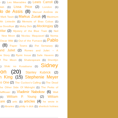
Lewis Carroll
(3)
o
(1)
Les Miserables
(1)
Lissa Price
(2)
tish
(1)
London
(1)
o de Assis
(8)
Manuel Antônio de
Markus Zusak
(4)
Mark Twain
(1)
Maximum
th Linkedin
(1)
Memoirs of Bras Cubas
(1)
Mockingjay
(2)
iss Goodbye
(1)
Moby Dick
(1)
itar
(2)
Mystery of the Blue Train
(1)
Neil
New Moon
(1)
Nicolau Maquiavel
(1)
Norma
Pablo
Oscar Wild
(1)
Out of the Furnace
(1)
(8)
Paper Towns
(1)
Pet Sematary
(1)
nd Juliet
(2)
Romeo and Juliet – A
e Story
(1)
Ryoki Inoue
(1)
Safe Havenn
(1)
f The Moon
(1)
Shakespeare
(1)
Sherrilyn
Sidney
1)
Shiki no Kusabana
(1)
don
(20)
Stanley Kubrick
(2)
n King
(15)
Stephenie Meyer
No One
(2)
The Cuckoo's Calling
(1)
The Dead
he Other Side Of Midnight
(1)
The Perks of
Vladimir Nabokov
(6)
llflower
(1)
Walt
William P. Young
(2)
William
(1)
articles
(4)
are
(2)
artic
(1)
he wrote in
(1)
libraries
(1)
philip k dick
(1)
sherlock holmes