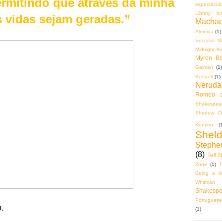
rmitindo que através da minha
espectácul
Library bri
s vidas sejam geradas.”
Machad
Almeida
(1)
Success Wi
Midnight K
Myron Bol
Gaiman
(1)
Bengell
(1)
Neruda
Romeo a
Shakespear
Shadow O
Kenyon
(
Shel
Stephe
(8)
Tell 
Zone
(1)
T
Being a Wa
Whitman
Shakespe
Portuguese
o.
(1)