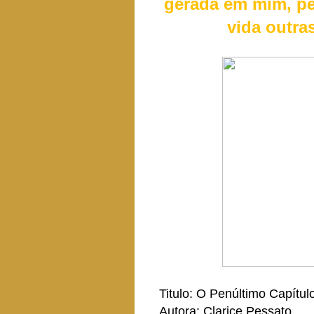
gerada em mim, pe
vida outra
Titulo: O Penúltimo Capítul
Autora: Clarice Pessato.